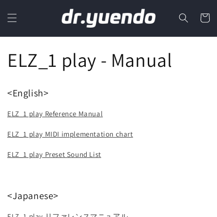
Skip to
content
Cart
ELZ_1 play - Manual
<English>
ELZ_1 play Reference Manual
ELZ_1 play MIDI implementation chart
ELZ_1 play Preset Sound List
<Japanese>
ELZ_1 play リファレンスマニュアル